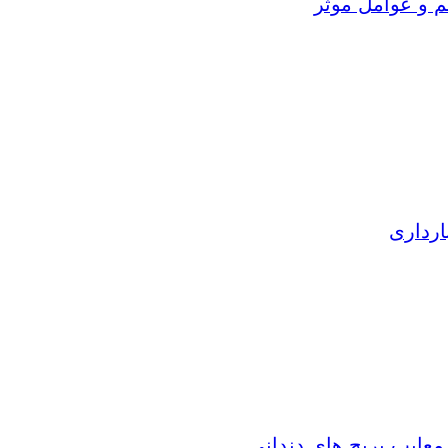
م و عوامل موثر
ارداری
 معایب بریج های دندانی