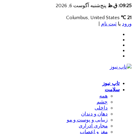
09:25: ق.ظ
پنج‌شنبه آگوست 6, 2026
Columbus, United States
21 ℃
ورود
یا
ثبت نام
|
تاپ نیوز
سلامت
همه
چشم
داخلی
دهان و دندان
زیبایی و پوست و مو
مجاری ادراری
مغز و اعصاب