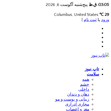
03:05: ق.ظ
پنج‌شنبه آگوست 6, 2026
Columbus, United States
29 ℃
ورود
یا
ثبت نام
|
تاپ نیوز
سلامت
همه
چشم
داخلی
دهان و دندان
زیبایی و پوست و مو
مجاری ادراری
مغز و اعصاب