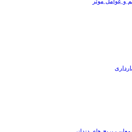
م و عوامل موثر
ارداری
 معایب بریج های دندانی