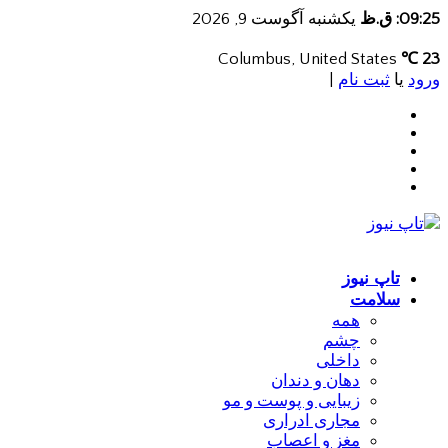
09:25: ق.ظ
یکشنبه آگوست 9, 2026
Columbus, United States
23 ℃
ورود
یا
ثبت نام
|
تاپ نیوز
سلامت
همه
چشم
داخلی
دهان و دندان
زیبایی و پوست و مو
مجاری ادراری
مغز و اعصاب