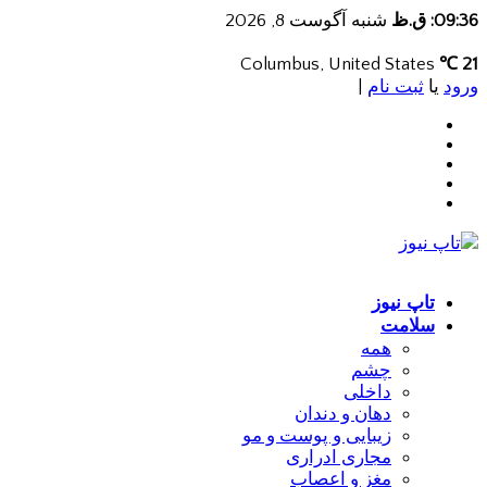
09:36: ق.ظ
شنبه آگوست 8, 2026
Columbus, United States
21 ℃
ورود
یا
ثبت نام
|
تاپ نیوز
سلامت
همه
چشم
داخلی
دهان و دندان
زیبایی و پوست و مو
مجاری ادراری
مغز و اعصاب