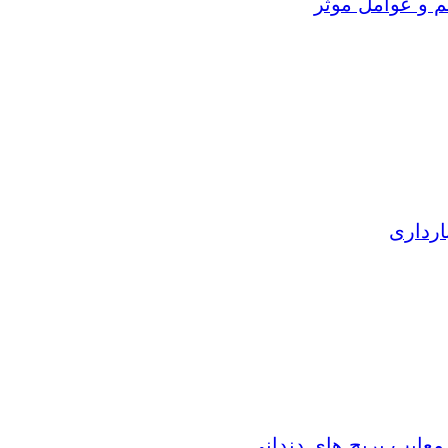
م و عوامل موثر
ارداری
 معایب بریج های دندانی