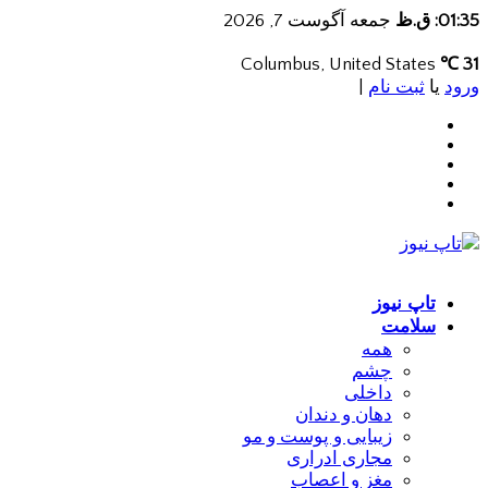
01:35: ق.ظ
جمعه آگوست 7, 2026
Columbus, United States
31 ℃
ورود
یا
ثبت نام
|
تاپ نیوز
سلامت
همه
چشم
داخلی
دهان و دندان
زیبایی و پوست و مو
مجاری ادراری
مغز و اعصاب