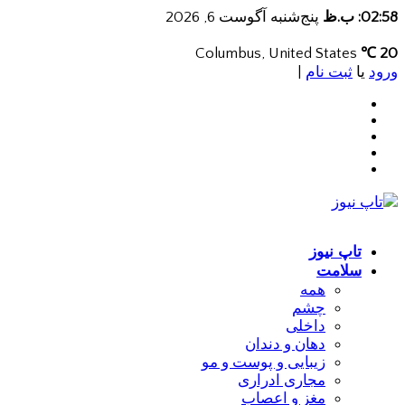
02:58: ب.ظ
پنج‌شنبه آگوست 6, 2026
Columbus, United States
20 ℃
ورود
یا
ثبت نام
|
تاپ نیوز
سلامت
همه
چشم
داخلی
دهان و دندان
زیبایی و پوست و مو
مجاری ادراری
مغز و اعصاب