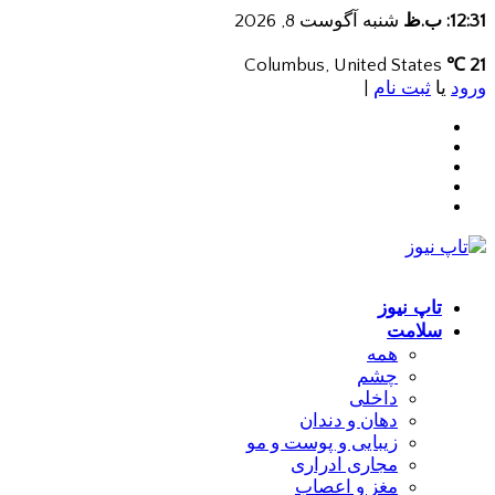
12:31: ب.ظ
شنبه آگوست 8, 2026
Columbus, United States
21 ℃
ورود
یا
ثبت نام
|
تاپ نیوز
سلامت
همه
چشم
داخلی
دهان و دندان
زیبایی و پوست و مو
مجاری ادراری
مغز و اعصاب