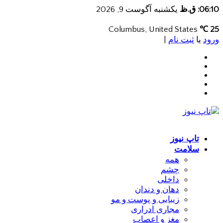
06:10: ق.ظ
یکشنبه آگوست 9, 2026
Columbus, United States
25 ℃
ورود
یا
ثبت نام
|
تاپ نیوز
سلامت
همه
چشم
داخلی
دهان و دندان
زیبایی و پوست و مو
مجاری ادراری
مغز و اعصاب