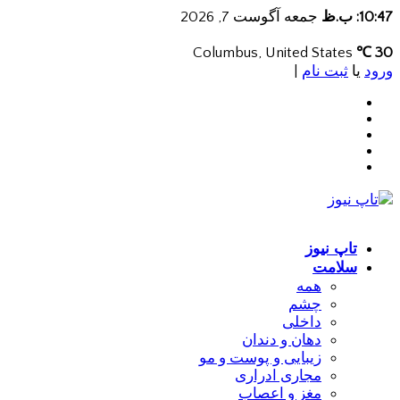
10:47: ب.ظ
جمعه آگوست 7, 2026
Columbus, United States
30 ℃
ورود
یا
ثبت نام
|
تاپ نیوز
سلامت
همه
چشم
داخلی
دهان و دندان
زیبایی و پوست و مو
مجاری ادراری
مغز و اعصاب