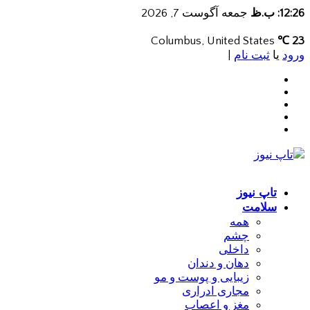
12:26: ب.ظ
جمعه آگوست 7, 2026
Columbus, United States
23 ℃
ورود
یا
ثبت نام
|
تاپ نیوز
سلامت
همه
چشم
داخلی
دهان و دندان
زیبایی و پوست و مو
مجاری ادراری
مغز و اعصاب