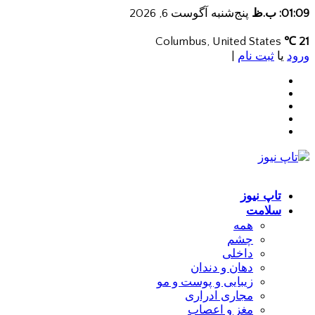
01:09: ب.ظ
پنج‌شنبه آگوست 6, 2026
Columbus, United States
21 ℃
ورود
یا
ثبت نام
|
تاپ نیوز
سلامت
همه
چشم
داخلی
دهان و دندان
زیبایی و پوست و مو
مجاری ادراری
مغز و اعصاب