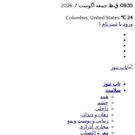
09:35: ق.ظ
جمعه آگوست 7, 2026
Columbus, United States
24 ℃
ورود
یا
ثبت نام
|
تاپ نیوز
سلامت
همه
چشم
داخلی
دهان و دندان
زیبایی و پوست و مو
مجاری ادراری
مغز و اعصاب