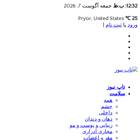
12:32: ب.ظ
جمعه آگوست 7, 2026
Pryor, United States
25 ℃
ورود
یا
ثبت نام
|
تاپ نیوز
سلامت
همه
چشم
داخلی
دهان و دندان
زیبایی و پوست و مو
مجاری ادراری
مغز و اعصاب