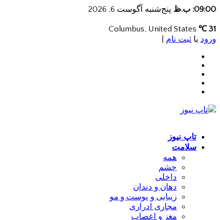
09:00: ب.ظ
پنج‌شنبه آگوست 6, 2026
Columbus, United States
31 ℃
ورود
یا
ثبت نام
|
تاپ نیوز
سلامت
همه
چشم
داخلی
دهان و دندان
زیبایی و پوست و مو
مجاری ادراری
مغز و اعصاب