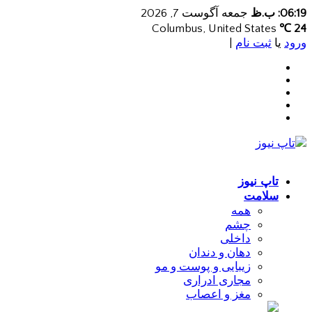
06:19: ب.ظ
جمعه آگوست 7, 2026
Columbus, United States
24 ℃
ورود
یا
ثبت نام
|
تاپ نیوز
سلامت
همه
چشم
داخلی
دهان و دندان
زیبایی و پوست و مو
مجاری ادراری
مغز و اعصاب