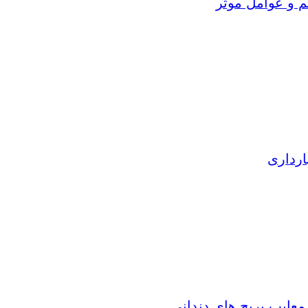
م و عوامل موثر
ارداری
 معایب بریج های دندانی