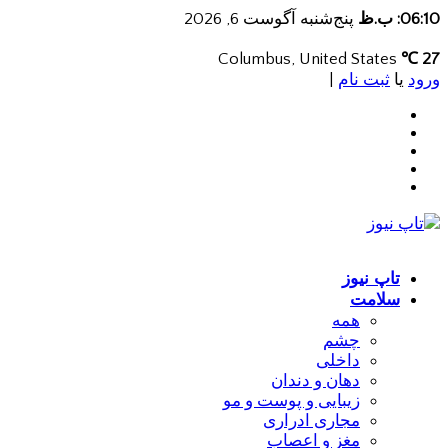
06:10: ب.ظ
پنج‌شنبه آگوست 6, 2026
Columbus, United States
27 ℃
ورود
یا
ثبت نام
|
تاپ نیوز
سلامت
همه
چشم
داخلی
دهان و دندان
زیبایی و پوست و مو
مجاری ادراری
مغز و اعصاب