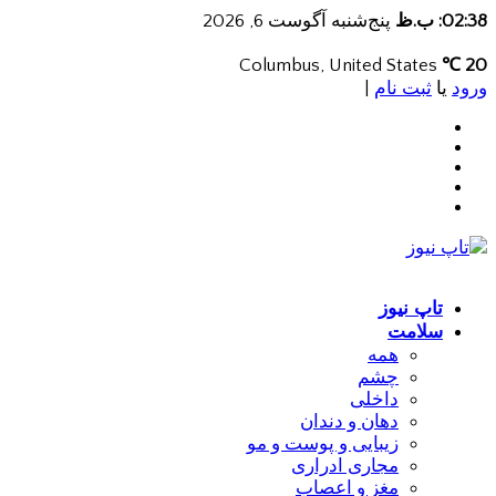
02:38: ب.ظ
پنج‌شنبه آگوست 6, 2026
Columbus, United States
20 ℃
ورود
یا
ثبت نام
|
تاپ نیوز
سلامت
همه
چشم
داخلی
دهان و دندان
زیبایی و پوست و مو
مجاری ادراری
مغز و اعصاب