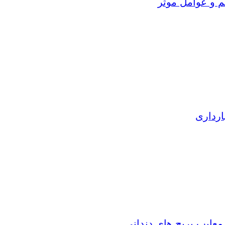
م و عوامل موثر
ارداری
 معایب بریج های دندانی