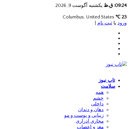
09:24: ق.ظ
یکشنبه آگوست 9, 2026
Columbus, United States
23 ℃
ورود
یا
ثبت نام
|
تاپ نیوز
سلامت
همه
چشم
داخلی
دهان و دندان
زیبایی و پوست و مو
مجاری ادراری
مغز و اعصاب