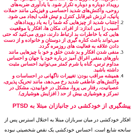
رویداد دوباره و دوباره تکرار ‌شود. با یادآوری ضربه‌های
روحی، واکنش‌های شدید احساسی و فیزیکی مانند حملات
پانیک، لرزش غیرقابل کنترل و تپش قلب ایجاد می شود.
اجتناب شدید از چیزهایی که شما را به یاد رویدادهای
آسیب زا می اندازد: از افراد، مکان ها، افکار یا موقعیت
هایی که با خاطرات بد ارتباط دارند، دوری می‌کنید که حتی
می‌تواند باعث کناره گیری از دوستان و خانواده و از دست
دادن علاقه به فعالیت های روزمره گردد.
منفی شدن افکار و بد شدن خلق و خو: با چیزهایی مانند
باورهای منفی اغراق آمیز درباره خود یا جهان و احساس
مداوم ترس، گناه یا شرم کمتر می‌توانید احساس مثبت
داشته باشید.
همیشه مراقب بودن: تغییرات ناگهانی در احساسات و
واکنش‌های عاطفی شدید رخ می‌دهد، مانند تحریک پذیری،
عصبانیت، رفتار بی پروا، مشکل در خوابیدن، مشکل در
تمرکز و هوشیاری بیش از حد ( افزایش هوشیاری).
پیشگیری از خودکشی در جانبازان مبتلا به PTSD
افکار خودکشی در میان سربازان مبتلا به اختلال استرس پس از
سانحه شایع است. احساس خودکشی یک نقص شخصیتی نبوده