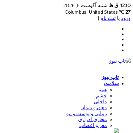
12:10: ق.ظ
شنبه آگوست 8, 2026
Columbus, United States
27 ℃
ورود
یا
ثبت نام
|
تاپ نیوز
سلامت
همه
چشم
داخلی
دهان و دندان
زیبایی و پوست و مو
مجاری ادراری
مغز و اعصاب