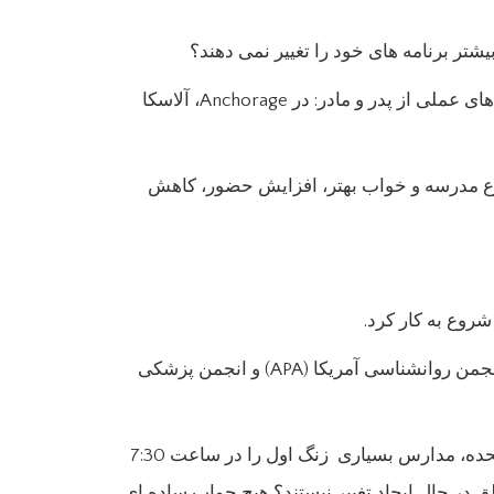
تر برنامه های خود را تغییر نمی دهند؟
انکوریج منطقه مدرسه وزن تحقیقات در مورد مدرسه ایده آل شروع به بار برای بچه ها در برابر منابع منطقه و نگرانی های عملی از پدر و مادر: در Anchorage، آلاسکا
وع مدرسه و خواب بهتر، افزایش حضور، کاهش
روع به کار کرد.
در حقیقت، شواهد بسیار محتمل است که مراکز کنترل و پیشگیری از بیماری (CDC) ، انجمن خواب آمریکایی (ASA) ، انجمن روانشناسی آمریکا (APA) و انجمن پزشکی
اکثر توصیه ها نشان می دهد که مدارس نباید هرچه زودتر از ساعت 8:30 شروع شوند. با این حال، در سراسر ایالات متحده، مدارس بسیاری زنگ اول را در ساعت 7:30
طق در حال ایجاد تغییر نیستند؟ هیچ جواب ساده ای