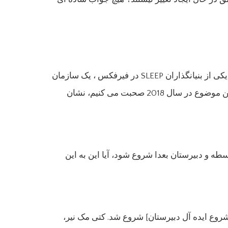
“ولسوالی های اول که این تغییرات را انجام دادند، آنها را در 90 سالگی ساخت. این واقعیت که ما هنوز در “فیلیس پین، یکی از بنیانگذاران SLEEP در فیرفکس ، یک سازمان
برای ایجاد دوره های بعدی برای دوره های متوسطه و دبیرستان در فیرفکس ، ویرجینیا، به Healthline گفت : در مورد این موضوع در سال 2018 صحبت می کنیم، نشان
ه و دبیرستان بعدا شروع شود، آیا این به این
7: بعد از ظهر به دلیل تحقیقات [در زمان شروع ایده آل دبیرستان] شروع شد. کتی مک نیر،