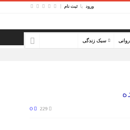
یا
|
ورود
ثبت نام
روانی
سبک زندگی
ه
0
229