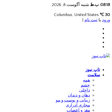
08:18: ب.ظ
شنبه آگوست 8, 2026
Columbus, United States
30 ℃
ورود
یا
ثبت نام
|
تاپ نیوز
سلامت
همه
چشم
داخلی
دهان و دندان
زیبایی و پوست و مو
مجاری ادراری
مغز و اعصاب