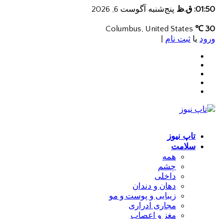
01:50: ق.ظ
پنج‌شنبه آگوست 6, 2026
Columbus, United States
30 ℃
ورود
یا
ثبت نام
|
تاپ نیوز
سلامت
همه
چشم
داخلی
دهان و دندان
زیبایی و پوست و مو
مجاری ادراری
مغز و اعصاب