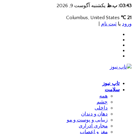
03:43: ب.ظ
یکشنبه آگوست 9, 2026
Columbus, United States
21 ℃
ورود
یا
ثبت نام
|
تاپ نیوز
سلامت
همه
چشم
داخلی
دهان و دندان
زیبایی و پوست و مو
مجاری ادراری
مغز و اعصاب