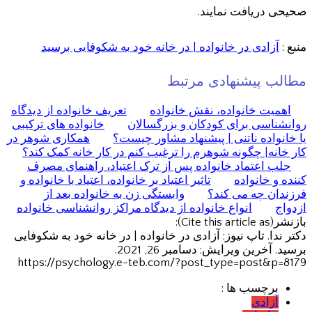
صحیحی دریافت نمایند.
منبع :
آزادی در خانواده | در خانه خود به شکوفایی برسید
مطالب پیشنهادی مرتبط
اهمیت خانواده، نقش خانواده
تعریف خانواده از دیدگاه
روانشناسی برای کودکان و بزرگسالان
خانواده های ترکیبی
یا خانواده ناتنی | پیشنهاد مشاور چیست؟
همکاری شوهر در
کار خانه| چگونه شوهرم را ترغیب کنم در کار خانه کمک کند؟
جلب اعتماد خانواده پس از ترک اعتیاد، راهنمای مصرف
کننده و خانواده
تاثیر اعتیاد بر خانواده، اعتیاد با خانواده و
فرزندان چه می کند؟
وابستگی زن به خانواده بعد از
ازدواج
انواع خانواده از دیدگاه مراکز روانشناسی خانواده
بازنشر(Cite this article as):
دکتر ندا. تاپ نیوز: آزادی در خانواده | در خانه خود به شکوفایی
برسید. آخرین ویرایش: دسامبر 26, 2021.
https://psychology.e-teb.com/?post_type=post&p=8179
برچسب ها :
آزادی