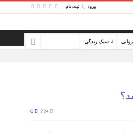
یا
|
ورود
ثبت نام
روانی
سبک زندگی
د؟
0
724