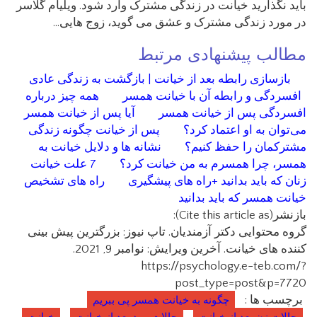
باید نگذارید خیانت در زندگی مشترک وارد شود. ویلیام گلاسر
در مورد زندگی مشترک و عشق می گوید، زوج هایی…
مطالب پیشنهادی مرتبط
بازسازی رابطه بعد از خیانت | بازگشت به زندگی عادی
افسردگی و رابطه آن با خیانت همسر
همه چیز درباره
افسردگی پس از خیانت همسر
آیا پس‌ از خیانت همسر
می‌توان به او اعتماد کرد؟
پس از خیانت چگونه زندگی
مشترکمان را حفظ کنیم؟
نشانه ها و دلایل خیانت به
همسر، چرا همسرم به من خیانت کرد؟
7 علت خیانت
زنان که باید بدانید +راه های پیشگیری
راه های تشخیص
خیانت همسر که باید بدانید
بازنشر(Cite this article as):
گروه محتوایی دکتر آزمندیان. تاپ نیوز: بزرگترین پیش بینی
کننده های خیانت. آخرین ویرایش: نوامبر 9, 2021.
https://psychology.e-teb.com/?
post_type=post&p=7720
برچسب ها :
چگونه به خیانت همسر پی ببریم