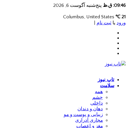
09:46: ق.ظ
پنج‌شنبه آگوست 6, 2026
Columbus, United States
21 ℃
ورود
یا
ثبت نام
|
تاپ نیوز
سلامت
همه
چشم
داخلی
دهان و دندان
زیبایی و پوست و مو
مجاری ادراری
مغز و اعصاب