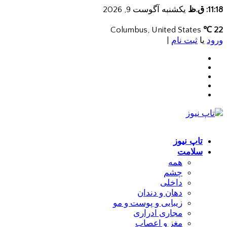
11:18: ق.ظ
یکشنبه آگوست 9, 2026
Columbus, United States
22 ℃
ورود
یا
ثبت نام
|
تاپ نیوز
سلامت
همه
چشم
داخلی
دهان و دندان
زیبایی و پوست و مو
مجاری ادراری
مغز و اعصاب