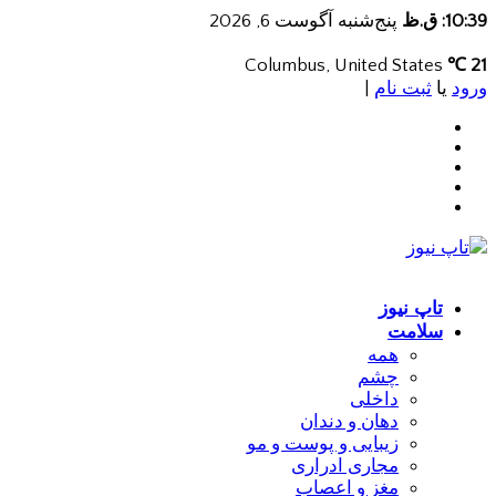
10:39: ق.ظ
پنج‌شنبه آگوست 6, 2026
Columbus, United States
21 ℃
ورود
یا
ثبت نام
|
تاپ نیوز
سلامت
همه
چشم
داخلی
دهان و دندان
زیبایی و پوست و مو
مجاری ادراری
مغز و اعصاب