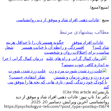
(منبع)(منبع).
منبع :
عادات ذهنی افراد شاد و موفق از دید روانشناسی
مطالب پیشنهادی مرتبط
عادات افراد موفق
چگونه همسرتان را با حداقل هزینه
شاد کنید؟
افسردگی و رابطه آن با خیانت همسر
شغل
مناسب برای اختلالات روان و شخصیت
درمان کمال گرایی | چرا
به اندازه کافی خوب نیستم؟
علت زرد شدن شورت
مرد و زن و روش درمان و شستن
تفکر انتقادی چیست؟
با کودک خود زندگی کنیم- بازی هایی که بچه ها را موفق می
کند
بازنشر(Cite this article as):
دکتر ندا. تاپ نیوز: عادات ذهنی افراد شاد و موفق از دید
روانشناسی. آخرین ویرایش: دسامبر 20, 2025.
https://psychology.e-teb.com/?post_type=post&p=15674