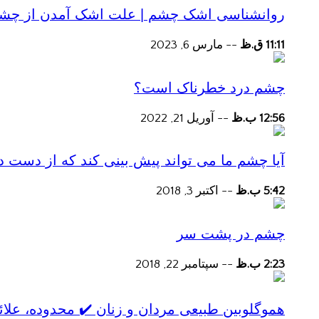
روانشناسی اشک چشم | علت اشک آمدن از چش
11:11 ق.ظ
--
مارس 6, 2023
چشم درد خطرناک است؟
12:56 ب.ظ
--
آوریل 21, 2022
آیا چشم ما می تواند پیش بینی کند که از دست
5:42 ب.ظ
--
اکتبر 3, 2018
چشم در پشت سر
2:23 ب.ظ
--
سپتامبر 22, 2018
هموگلوبین طبیعی مردان و زنان ✔️ محدوده، علائ