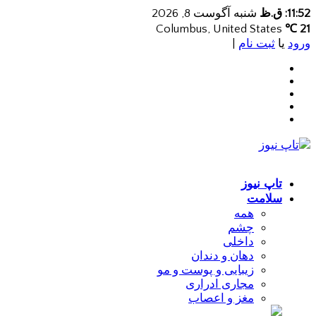
11:52: ق.ظ
شنبه آگوست 8, 2026
Columbus, United States
21 ℃
ورود
یا
ثبت نام
|
تاپ نیوز
سلامت
همه
چشم
داخلی
دهان و دندان
زیبایی و پوست و مو
مجاری ادراری
مغز و اعصاب