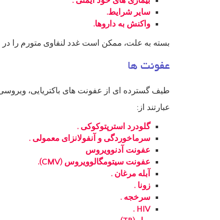
بیماری های خود ایمنی .
سایر شرایط.
واکنش به داروها.
بسته به علت، ممکن است غدد لنفاوی متورم را در سایر
عفونت ها
طیف گسترده ای از عفونت های باکتریایی، ویروسی و 
عبارتند از:
گلودرد استرپتوکوکی .
سرماخوردگی و آنفولانزای معمولی .
عفونت آدنوویروس
عفونت سیتومگالوویروس (CMV).
آبله مرغان .
زونا .
سرخجه .
HIV .