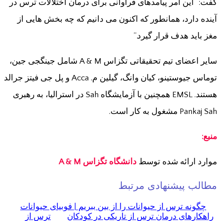
گفت: “این امر پیامدهای فراوانی برای درمان اختلالات ترس در
آینده دارد، همانطور که اکنون می دانیم که چه بخش هایی از
مغز باید هدف قرار گیرد.”
سایر اعضای تیم تحقیقاتی تگزاس A & M شامل جینگجی جین،
توماس جیوستینو، کیان وانگ، گیلین م. Acca و پل جی فیتز جرالد
هستند. EMSL همچنین با آزمایشگاه Sah در استرالیا، به رهبری
Pankaj Sah مشغول به کار است.
منبع:
موارد
ارائه شده توسط
دانشگاه تگزاس A & M
مطالب پیشنهادی مرتبط
چگونه ترس از حیوانات را از بین ببریم | فوبیای حیوانات
راهکارهای درمان ترس از تاریکی در کودکان
ترس از