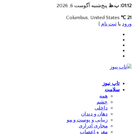
01:12: ب.ظ
پنج‌شنبه آگوست 6, 2026
Columbus, United States
21 ℃
ورود
یا
ثبت نام
|
تاپ نیوز
سلامت
همه
چشم
داخلی
دهان و دندان
زیبایی و پوست و مو
مجاری ادراری
مغز و اعصاب