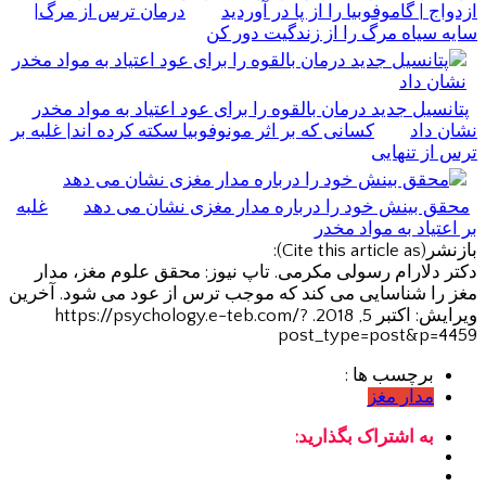
ازدواج | گاموفوبیا را از پا در آوردید
درمان ترس از مرگ|
سایه سیاه مرگ را از زندگیت دور کن
پتانسیل جدید درمان بالقوه را برای عود اعتیاد به مواد مخدر
نشان داد
کسانی که بر اثر مونوفوبیا سکته کرده اند| غلبه بر
ترس از تنهایی
محقق بینش خود را درباره مدار مغزی نشان می دهد
غلبه
بر اعتیاد به مواد مخدر
بازنشر(Cite this article as):
دکتر دلارام رسولی مکرمی. تاپ نیوز: محقق علوم مغز، مدار
مغز را شناسایی می کند که موجب ترس از عود می شود. آخرین
ویرایش: اکتبر 5, 2018. https://psychology.e-teb.com/?
post_type=post&p=4459
برچسب ها :
مدار مغز
به اشتراک بگذارید: