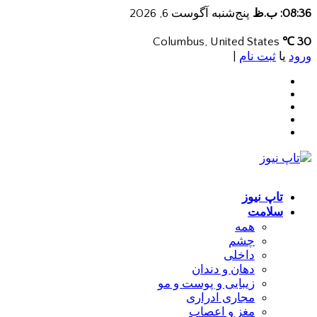
08:36: ب.ظ
پنج‌شنبه آگوست 6, 2026
Columbus, United States
30 ℃
ورود
یا
ثبت نام
|
تاپ نیوز
سلامت
همه
چشم
داخلی
دهان و دندان
زیبایی و پوست و مو
مجاری ادراری
مغز و اعصاب