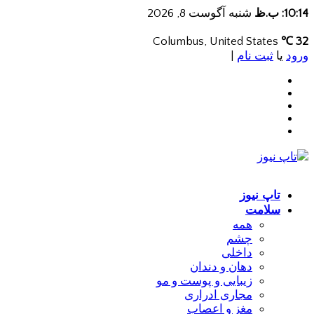
10:14: ب.ظ
شنبه آگوست 8, 2026
Columbus, United States
32 ℃
ورود
یا
ثبت نام
|
تاپ نیوز
سلامت
همه
چشم
داخلی
دهان و دندان
زیبایی و پوست و مو
مجاری ادراری
مغز و اعصاب