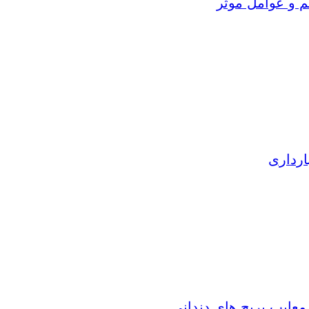
م و عوامل موثر
ارداری
 معایب بریج های دندانی