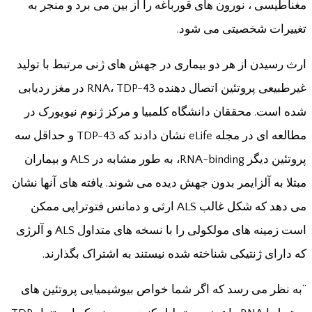
مغناطیسی ، نورون های قورباغه را از بین می برد و منجر به
تغییرات شخصیتی می شود.
ارث رسیدن از هر دو بیماری در جهش های ژنی مرتبط با تولید
غیرطبیعی پروتئین اتصال دهنده RNA، TDP-43 در مغز ردیابی
شده است. محققان دانشگاه کلمبیا و مرکز ژنوم نیویورک در
مطالعه ای در مجله eLife نشان دادند که TDP-43 و حداقل سه
پروتئین دیگر RNA-binding، به طور مشابه در ALS و بیماران
مبتلا به آلزایمر بدون جهش دیده می شوند. یافته های آنها نشان
می دهد که شکل غالب ALS ارثی و دمانس فتوتراپی ممکن
است زمینه های مولکولی را با نسخه های متداول ALS و آلرژی
که دارای ژنتیکی شناخته شده نیستند به اشتراک بگذارند.
“به نظر می رسد که اگر شما خواص بیوشیمیایی پروتئین های