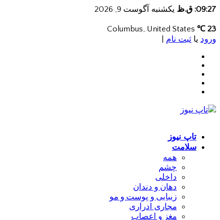
09:27: ق.ظ
یکشنبه آگوست 9, 2026
Columbus, United States
23 ℃
ورود
یا
ثبت نام
|
تاپ نیوز
سلامت
همه
چشم
داخلی
دهان و دندان
زیبایی و پوست و مو
مجاری ادراری
مغز و اعصاب