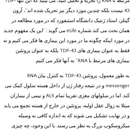
مرتبط با RNA را تجزیه و تحلیل کنید، می بینید که این تنها TDP-
43 نیست بلکه چندین مورد دیگر نیز تحریک شده اند”، آرون
گیتلر، استاد ژنتیک دانشگاه استنفورد که در مورد مطالعه در
همان بحث می کند شماره eLife می گوید : “این یک مفهوم جدید
در مورد اینکه چگونه ما در مورد این بیماری ها فکر می کنیم و نه
فقط به عنوان بیماری های TDP-43 بلکه به عنوان پروتئین
بیماری های مرتبط با RNA” به آنها فکر می کنیم.
به طور معمول، پروتئین TDP-43 به کنترل بیان RNA
messenger و در نتیجه رفتار ژن از داخل هسته سلول کمک می
کند. اما در سلولهای مغزی تقریبا تمام ALS و نیمی از بیماران
مبتلا به زوال عقل اولیه، پروتئین در خارج از هسته تجمع می یابد
و در نهایت تشکیل می شوند که به اندازه کافی به وسیله
میکروسکوپ بزرگ به نظر می رسند. با این وجود، چه چیزی