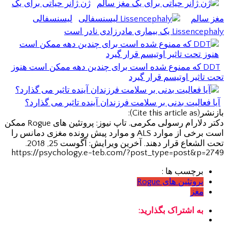
ژن ژانر حیاتی برای یک
مغز سالم
لیسنسفالی
Lissencephaly یک بیماری مادرزادی نادر است
DDT که ممنوع شده است برای چندین دهه ممکن است هنوز
تحت تاثیر اوتیسم قرار گیرد
آیا فعالیت بدنی بر سلامت فرزندان آینده تاثیر می گذارد؟
بازنشر(Cite this article as):
دکتر دلارام رسولی مکرمی. تاپ نیوز: پروتئین های Rogue ممکن
است برخی از موارد ALS و موارد پیش رونده مغزی دمانس را
تحت الشعاع قرار دهند. آخرین ویرایش: آگوست 25, 2018.
https://psychology.e-teb.com/?post_type=post&p=2749
برچسب ها :
پروتئین های Rogue
مغز
به اشتراک بگذارید: