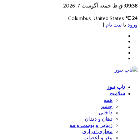
09:38: ق.ظ
جمعه آگوست 7, 2026
Columbus, United States
24 ℃
ورود
یا
ثبت نام
|
تاپ نیوز
سلامت
همه
چشم
داخلی
دهان و دندان
زیبایی و پوست و مو
مجاری ادراری
مغز و اعصاب