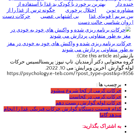
خنده دار
بهترین برخورد با کودک بد غذا با استفاده از
مشاوره نوین
اختلال پرخوری
چگونه ترس از غذا را از
بین ببریم | فوبیای غذا
بی اشتهایی عصبی
حرکات دست
| روان شناسی حالت دست
حرکات برنامه ریزی شده و واکنش های خود به خودی در مغز
به طور متفاوتی پردازش می شوند
بازنشر(Cite this article as):
گروه محتوایی دکتر آزمندیان. تاپ نیوز: پریستالسیس حرکات
لوله گوارش. آخرین ویرایش: می 10, 2022.
https://psychology.e-teb.com/?post_type=post&p=9556
برچسب ها :
حرکات کرمی از کجا شروع میشود
حرکات کرمی در کجاست
حرکات لوله گوارش زیست دهم
کدام قسمت دستگاه گوارش حرکات فیزیکی غذا را انجام
میدهد گاما
به اشتراک بگذارید: