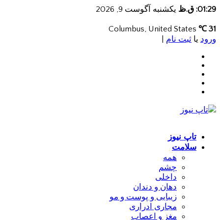
01:29: ق.ظ
یکشنبه آگوست 9, 2026
Columbus, United States
31 ℃
ورود
یا
ثبت نام
|
تاپ نیوز
سلامت
همه
چشم
داخلی
دهان و دندان
زیبایی و پوست و مو
مجاری ادراری
مغز و اعصاب