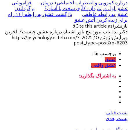
درباره کمرویی و اضطراب اجتماعی+ درمان
فراموشی
عشق اول در مردان، کاری سخت یا آسان؟
برگرداندن
عشق به رابطه عاطفی
بازگشت عشق به رابطه | ۱۱ راه
برای زنده کردن آتش عشق
بازنشر(Cite this article as):
دکتر ندا. تاپ نیوز: پنج باور اشتباه درباره عشق چیست؟. آخرین
ویرایش: ژوئن 10, 2021. https://psychology.e-teb.com/?
post_type=post&p=6203
برچسب ها :
عشق
عشق واقعی
به اشتراک بگذارید:
پست قبلی
پست بعدی