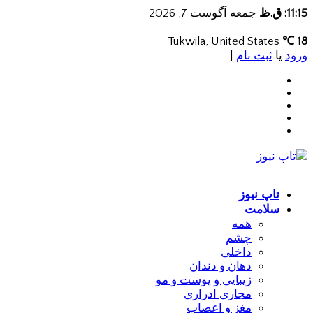
11:15: ق.ظ
جمعه آگوست 7, 2026
Tukwila, United States
18 ℃
ورود
یا
ثبت نام
|
تاپ نیوز
سلامت
همه
چشم
داخلی
دهان و دندان
زیبایی و پوست و مو
مجاری ادراری
مغز و اعصاب