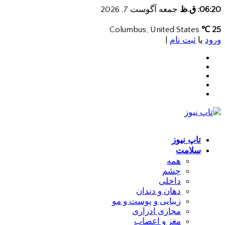
06:20: ق.ظ
جمعه آگوست 7, 2026
Columbus, United States
25 ℃
ورود
یا
ثبت نام
|
تاپ نیوز
سلامت
همه
چشم
داخلی
دهان و دندان
زیبایی و پوست و مو
مجاری ادراری
مغز و اعصاب