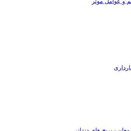
م و عوامل موثر
ارداری
 معایب بریج های دندانی