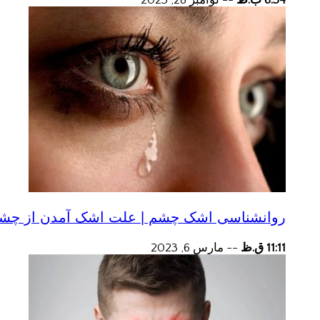
6:34 ب.ظ
--
نوامبر 28, 2023
روانشناسی اشک چشم | علت اشک آمدن از چش
11:11 ق.ظ
--
مارس 6, 2023