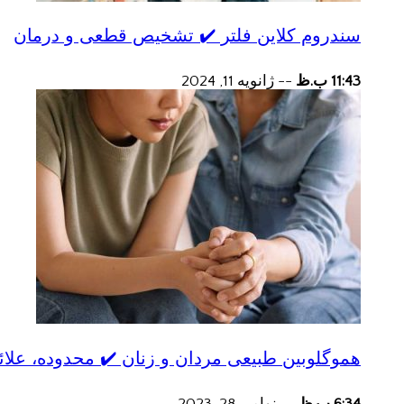
سندروم کلاین فلتر ✔️ تشخیص قطعی و درمان
11:43 ب.ظ
--
ژانویه 11, 2024
هموگلوبین طبیعی مردان و زنان ✔️ محدوده، علائ