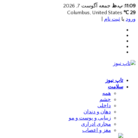
11:09: ب.ظ
جمعه آگوست 7, 2026
Columbus, United States
29 ℃
ورود
یا
ثبت نام
|
تاپ نیوز
سلامت
همه
چشم
داخلی
دهان و دندان
زیبایی و پوست و مو
مجاری ادراری
مغز و اعصاب