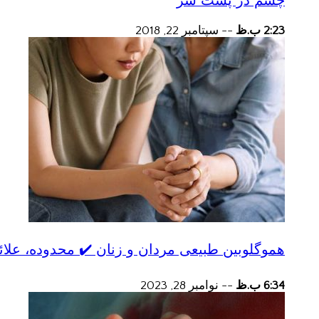
چشم در پشت سر
2:23 ب.ظ
--
سپتامبر 22, 2018
هموگلوبین طبیعی مردان و زنان ✔️ محدوده، علائ
6:34 ب.ظ
--
نوامبر 28, 2023