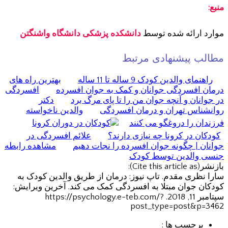
منبع:
موارد
ارائه شده توسط
دانشکده پزشکی دانشگاه واشنگتن
مطالب پیشنهادی مرتبط
راهنمای والدین کودک 9 ساله تا 11 ساله
بهترین راه های
درمان افسردگی جوانان و کمک به جوان افسرده
افسردگی
در جوانان و آنچه جوان من را تا پای مرگ برد
دکتر
روانشناس تهران و درمان افسردگی
والدین ناخواسته
فرزندان را دروغگو می کنند
کودکان در کرونا چه نیازی دارند؟
علائم افسردگی در
جوانان | چگونه جوان افسرده را نجات دهیم
مشاهده رابطه
جنسی والدین توسط کودک
بازنشر(Cite this article as):
سارا نظری مقدم. تاپ نیوز: درمان از طریق والدین کودک به
کودکان جوان مبتلا به افسردگی کمک می کند. آخرین ویرایش:
سپتامبر 11, 2018. https://psychology.e-teb.com/?
post_type=post&p=3462
برچسب ها :