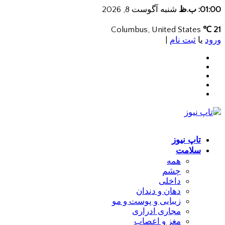
01:00: ب.ظ
شنبه آگوست 8, 2026
Columbus, United States
21 ℃
ورود
یا
ثبت نام
|
تاپ نیوز
سلامت
همه
چشم
داخلی
دهان و دندان
زیبایی و پوست و مو
مجاری ادراری
مغز و اعصاب