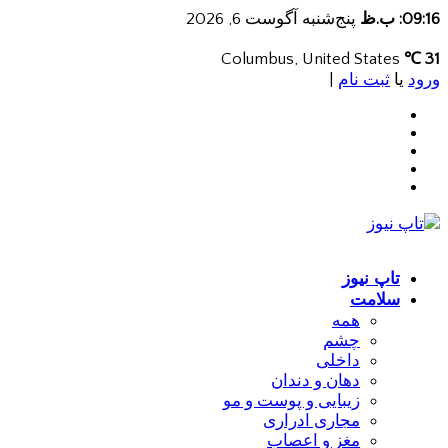
09:16: ب.ظ
پنج‌شنبه آگوست 6, 2026
Columbus, United States
31 ℃
ورود
یا
ثبت نام
|
تاپ نیوز
سلامت
همه
چشم
داخلی
دهان و دندان
زیبایی و پوست و مو
مجاری ادراری
مغز و اعصاب