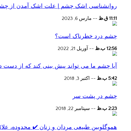
روانشناسی اشک چشم | علت اشک آمدن از چش
11:11 ق.ظ
--
مارس 6, 2023
چشم درد خطرناک است؟
12:56 ب.ظ
--
آوریل 21, 2022
آیا چشم ما می تواند پیش بینی کند که از دست
5:42 ب.ظ
--
اکتبر 3, 2018
چشم در پشت سر
2:23 ب.ظ
--
سپتامبر 22, 2018
هموگلوبین طبیعی مردان و زنان ✔️ محدوده، علائ