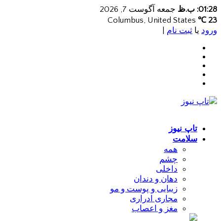
01:28: ب.ظ
جمعه آگوست 7, 2026
Columbus, United States
23 ℃
ورود
یا
ثبت نام
|
تاپ نیوز
سلامت
همه
چشم
داخلی
دهان و دندان
زیبایی و پوست و مو
مجاری ادراری
مغز و اعصاب