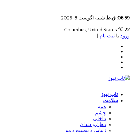
06:59: ق.ظ
شنبه آگوست 8, 2026
Columbus, United States
22 ℃
ورود
یا
ثبت نام
|
تاپ نیوز
سلامت
همه
چشم
داخلی
دهان و دندان
زیبایی و پوست و مو