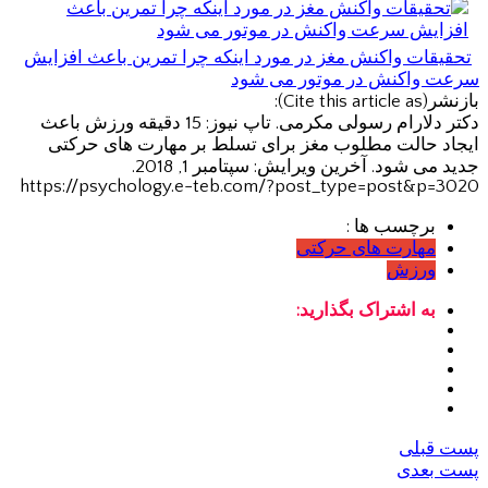
تحقیقات واکنش مغز در مورد اینکه چرا تمرین باعث افزایش
سرعت واکنش در موتور می شود
بازنشر(Cite this article as):
دکتر دلارام رسولی مکرمی. تاپ نیوز: 15 دقیقه ورزش باعث
ایجاد حالت مطلوب مغز برای تسلط بر مهارت های حرکتی
جدید می شود. آخرین ویرایش: سپتامبر 1, 2018.
https://psychology.e-teb.com/?post_type=post&p=3020
برچسب ها :
مهارت های حرکتی
ورزش
به اشتراک بگذارید:
پست قبلی
پست بعدی