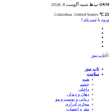
04:14: ب.ظ
شنبه آگوست 8, 2026
Columbus, United States
23 ℃
ورود
یا
ثبت نام
|
تاپ نیوز
سلامت
همه
چشم
داخلی
دهان و دندان
زیبایی و پوست و مو
مجاری ادراری
مغز و اعصاب