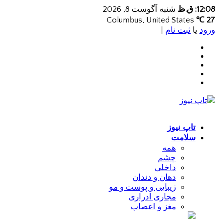
12:08: ق.ظ
شنبه آگوست 8, 2026
Columbus, United States
27 ℃
ورود
یا
ثبت نام
|
تاپ نیوز
سلامت
همه
چشم
داخلی
دهان و دندان
زیبایی و پوست و مو
مجاری ادراری
مغز و اعصاب