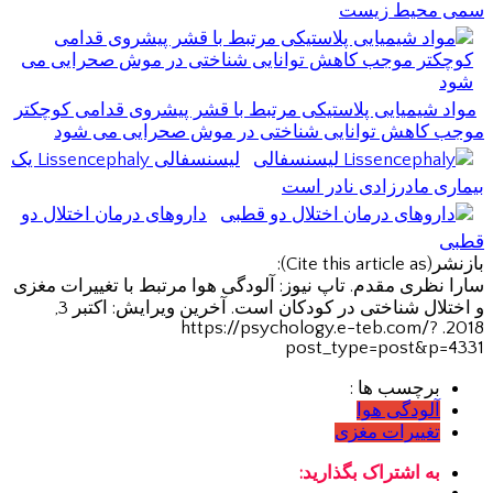
سمی محیط زیست
مواد شیمیایی پلاستیکی مرتبط با قشر پیشروی قدامی کوچکتر
موجب کاهش توانایی شناختی در موش صحرایی می شود
لیسنسفالی Lissencephaly یک
بیماری مادرزادی نادر است
داروهای درمان اختلال دو
قطبی
بازنشر(Cite this article as):
سارا نظری مقدم. تاپ نیوز: آلودگی هوا مرتبط با تغییرات مغزی
و اختلال شناختی در کودکان است. آخرین ویرایش: اکتبر 3,
2018. https://psychology.e-teb.com/?
post_type=post&p=4331
برچسب ها :
آلودگی هوا
تغییرات مغزی
به اشتراک بگذارید: