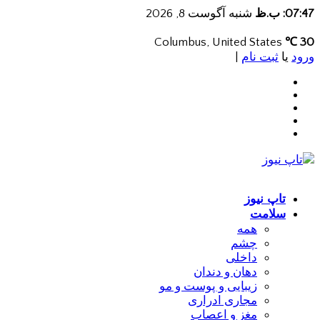
07:47: ب.ظ
شنبه آگوست 8, 2026
Columbus, United States
30 ℃
ورود
یا
ثبت نام
|
تاپ نیوز
سلامت
همه
چشم
داخلی
دهان و دندان
زیبایی و پوست و مو
مجاری ادراری
مغز و اعصاب