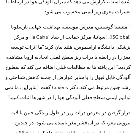
شده است ، گزارش می دهد که میزان آلودگی هوا در ارتباط با
تغییرات مغزی زیر ایمنی محسوب می شود.
” متنیسا گوسنس، مدرس موسسه بهداشت جهانی بارسلونا
(ISGlobal)، اسپانیا، مرکز حمایت از بنیاد “la Caixa” و مرکز
پزشکی دانشگاه اراسموس، هلند بیان کرد: “ما اثرات توسعه
مغز را در رابطه با ذرات ریز سطح فعلی اتحادیه اروپا مشاهده
کردیم.” این یافته ها به مطالعات قبلی اضافه می کند که سطوح
آلودگی قابل قبول را با سایر عوارض از جمله کاهش شناختی و
رشد جنین مرتبط می کند. دکتر Guxens گفت: “بنابراین، ما نمی
توانیم ایمنی سطح فعلی آلودگی هوا را در شهرها اثبات کنیم.”
قرار گرفتن در معرض ذرات ریز در طول زندگی جنین با لایه
بیرونی مغز، که در آن قشر مغز نامیده می شود، در چندین
منطقه مرتبط است. این مطالعه نشان داد که این اختلالات