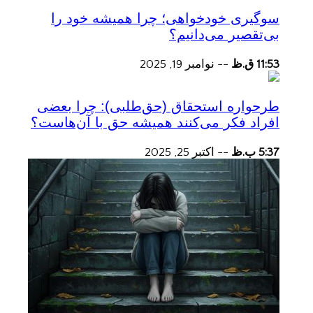
سوگیری خودخواهی؛ چرا همیشه خود را
بی‌تقصیر می‌دانیم؟
11:53 ق.ظ
--
نوامبر 19, 2025
طرحواره استحقاق (حق‌طلبی): چرا بعضی
افراد فکر می‌کنند همیشه حق با آن‌هاست؟
5:37 ب.ظ
--
اکتبر 25, 2025