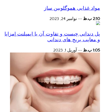
مواد غذایی هموگلوبین ساز
2:10 ب.ظ
--
نوامبر 24, 2023
پل دندانی چیست و تفاوت آن با ایمپلنت |مزایا
و معایب بریج های دندانی
1:05 ب.ظ
--
آوریل 1, 2023