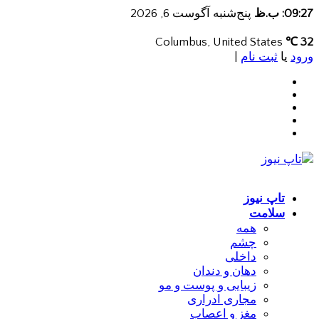
09:27: ب.ظ
پنج‌شنبه آگوست 6, 2026
Columbus, United States
32 ℃
ورود
یا
ثبت نام
|
تاپ نیوز
سلامت
همه
چشم
داخلی
دهان و دندان
زیبایی و پوست و مو
مجاری ادراری
مغز و اعصاب