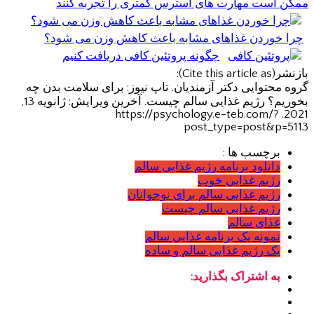
ممکن است مهارت های استرس کمتری را تجربه کنند
چرا خوردن غذاهای مشابه باعث کاهش وزن می شود؟
چگونه پروتئین کافی دریافت کنیم
بازنشر(Cite this article as):
گروه محتوایی دکتر آزمندیان. تاپ نیوز: برای سلامت بدن چه
بخوریم؟ رژیم غذایی سالم چیست. آخرین ویرایش: ژانویه 13,
2021. https://psychology.e-teb.com/?
post_type=post&p=5113
برچسب ها :
دانلود برنامه رژیم غذایی سالم
رژیم غذایی خوب
رژیم غذایی سالم برای نوجوانان
رژیم غذایی سالم چیست
غذای سالم
نمونه یک برنامه غذایی سالم
یک رژیم غذایی سالم و ساده
به اشتراک بگذارید: