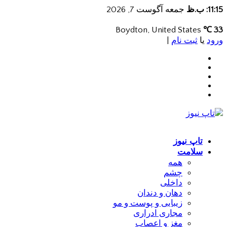
11:15: ب.ظ
جمعه آگوست 7, 2026
Boydton, United States
33 ℃
ورود
یا
ثبت نام
|
تاپ نیوز
سلامت
همه
چشم
داخلی
دهان و دندان
زیبایی و پوست و مو
مجاری ادراری
مغز و اعصاب