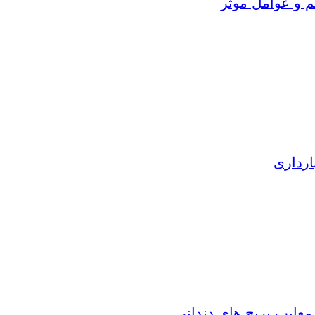
م و عوامل موثر
ارداری
 معایب بریج های دندانی