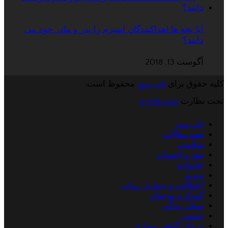
آیا بچه ها اهداکنندگان اسپرم را پدر و مادر خود می
دانند؟
آگوست 13, 2018
کلیه حقوق برای
تاپ نیوز
محفوظ است.
تحت نظارت
e-teb.com
تاپ نیوز
همه مقالات
سلامت
مغز و اعصاب
خانواده
ویدیو
اختلالات و بیماری روانی
کودک و نوجوان
سبک زندگی
جنسی
درمان گیاهی بیماری