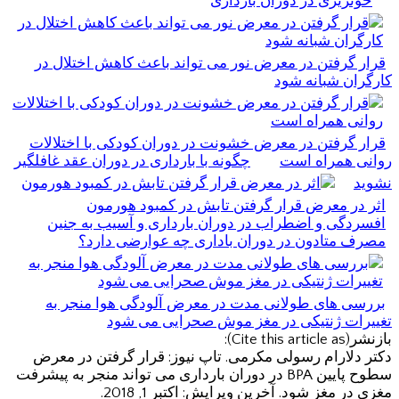
خونریزی در دوران بارداری
قرار گرفتن در معرض نور می تواند باعث کاهش اختلال در
کارگران شبانه شود
قرار گرفتن در معرض خشونت در دوران کودکی با اختلالات
روانی همراه است
چگونه با بارداری در دوران عقد غافلگیر
نشوید
اثر در معرض قرار گرفتن تابش در کمبود هورمون
افسردگی و اضطراب در دوران بارداری و آسیب به جنین
مصرف متادون در دوران باداری چه عوارضی دارد؟
بررسی های طولانی مدت در معرض آلودگی هوا منجر به
تغییرات ژنتیکی در مغز موش صحرایی می شود
بازنشر(Cite this article as):
دکتر دلارام رسولی مکرمی. تاپ نیوز: قرار گرفتن در معرض
سطوح پایین BPA در دوران بارداری می تواند منجر به پیشرفت
مغزی در مغز شود. آخرین ویرایش: اکتبر 1, 2018.